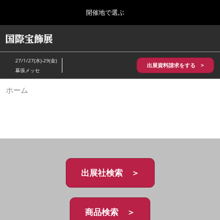
Press
ス
開催地で選ぶ
Escape
キ
to
ッ
close
HOME
グ
プ
the
ロ
2026年10月28日
し
ー
menu.
パシフィコ横浜/Pacifico Yokohama,Japan
27/1/27(水)-29(金)
バ
出展資料請求をする >
て
幕張メッセ
ル
進
ナ
5月_神戸 国際宝飾展
ホーム
ビ
む
2027年05月20日
ゲ
神戸国際展示場/ Kobe International Exhibition Hall, Japan
ー
シ
ョ
10月_国際宝飾展 秋
ン
2026年10月28日
を
パシフィコ横浜/Pacifico Yokohama,Japan
折
り
た
出展社検索 ＞
1月_国際宝飾展
た
2027年01月27日
む
幕張メッセ/Makuhari Messe
商品検索 ＞