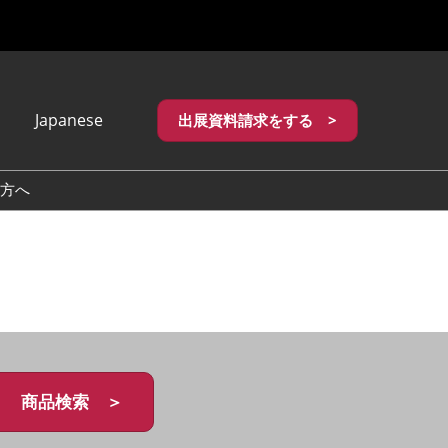
Japanese
出展資料請求をする >
apanese
nglish
方へ
繁體中文
商品検索 ＞