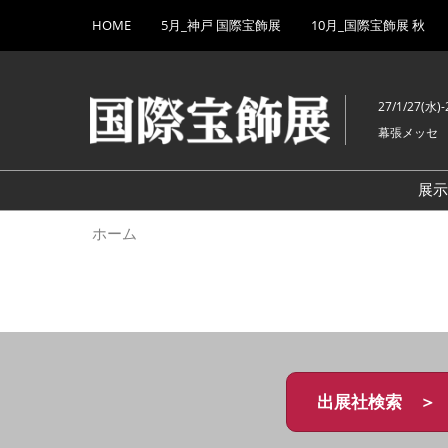
Press
ス
HOME
5月_神戸 国際宝飾展
10月_国際宝飾展 秋
Escape
キ
to
ッ
close
プ
the
27/1/27(水)-
し
menu.
幕張メッセ
て
進
む
展
ホーム
出展社検索 ＞