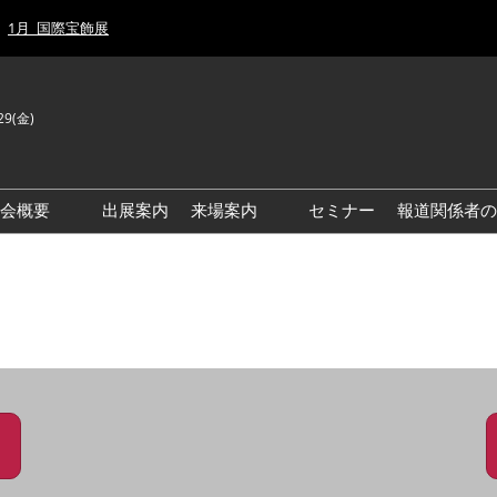
1月_国際宝飾展
29(金)
J
E
示会概要
出展案内
来場案内
セミナー
報道関係者の
前回来場者数
前回(2026年)会場風景
ゾーンマップ
IJT 出展社おすすめ商品ガイ
ド
アクセス・来場ガイド