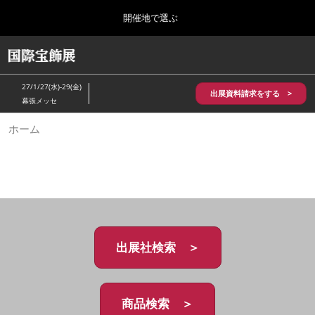
Press
ス
開催地で選ぶ
Escape
キ
to
ッ
close
HOME
グ
プ
the
ロ
2026年10月28日
し
ー
menu.
パシフィコ横浜/Pacifico Yokohama,Japan
27/1/27(水)-29(金)
バ
出展資料請求をする >
て
幕張メッセ
ル
進
ナ
5月_神戸 国際宝飾展
ホーム
ビ
む
2027年05月20日
ゲ
神戸国際展示場/ Kobe International Exhibition Hall, Japan
ー
シ
ョ
10月_国際宝飾展 秋
ン
2026年10月28日
を
パシフィコ横浜/Pacifico Yokohama,Japan
折
り
た
出展社検索 ＞
1月_国際宝飾展
た
2027年01月27日
む
幕張メッセ/Makuhari Messe
商品検索 ＞