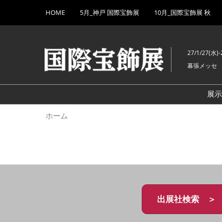
Press
ス
HOME
5月_神戸 国際宝飾展
10月_国際宝飾展 秋
Escape
キ
to
ッ
close
プ
the
27/1/27(水)-
し
menu.
幕張メッセ
て
進
む
展
ホーム
出展社検索 ＞