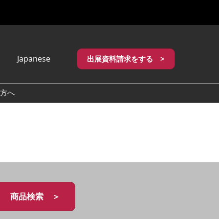
Japanese
出展資料請求をする >
apanese
nglish
方へ
繁體中文
商品検索 ＞