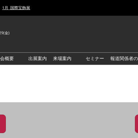
1月_国際宝飾展
29(金)
J
E
示会概要
出展案内
来場案内
セミナー
報道関係者の
前回来場者数
前回(2026年)会場風景
ゾーンマップ
IJT 出展社おすすめ商品ガイ
ド
アクセス・来場ガイド