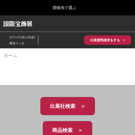
Press
ス
開催地で選ぶ
Escape
キ
to
ッ
close
HOME
グ
プ
the
ロ
2026年10月28日
し
ー
menu.
パシフィコ横浜/Pacifico Yokohama,Japan
27/1/27(水)-29(金)
バ
出展資料請求をする >
て
幕張メッセ
ル
進
ナ
5月_神戸 国際宝飾展
ホーム
ビ
む
2027年05月20日
ゲ
神戸国際展示場/ Kobe International Exhibition Hall, Japan
ー
シ
ョ
10月_国際宝飾展 秋
ン
2026年10月28日
を
パシフィコ横浜/Pacifico Yokohama,Japan
折
り
た
出展社検索 ＞
1月_国際宝飾展
た
2027年01月27日
む
幕張メッセ/Makuhari Messe
商品検索 ＞