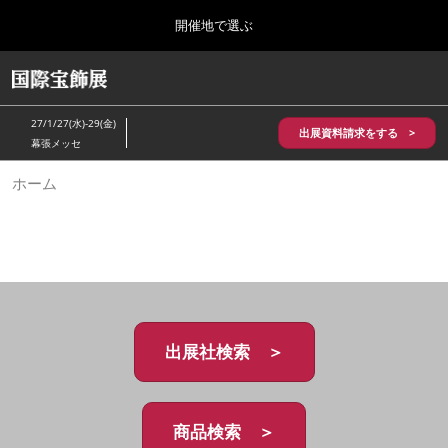
Press
ス
開催地で選ぶ
Escape
キ
to
ッ
close
HOME
グ
プ
the
ロ
2026年10月28日
し
ー
menu.
パシフィコ横浜/Pacifico Yokohama,Japan
27/1/27(水)-29(金)
バ
出展資料請求をする >
て
幕張メッセ
ル
進
ナ
5月_神戸 国際宝飾展
ホーム
ビ
む
2027年05月20日
ゲ
神戸国際展示場/ Kobe International Exhibition Hall, Japan
ー
シ
ョ
10月_国際宝飾展 秋
ン
2026年10月28日
を
パシフィコ横浜/Pacifico Yokohama,Japan
折
り
た
出展社検索 ＞
1月_国際宝飾展
た
2027年01月27日
む
幕張メッセ/Makuhari Messe
商品検索 ＞