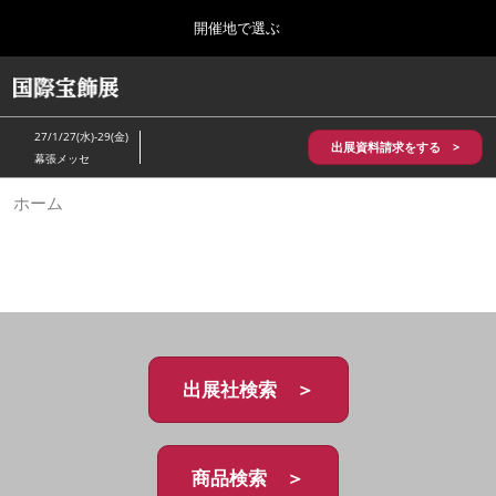
Press
ス
開催地で選ぶ
Escape
キ
to
ッ
close
HOME
グ
プ
the
ロ
2026年10月28日
し
ー
menu.
パシフィコ横浜/Pacifico Yokohama,Japan
27/1/27(水)-29(金)
バ
出展資料請求をする >
て
幕張メッセ
ル
進
ナ
5月_神戸 国際宝飾展
ホーム
ビ
む
2027年05月20日
ゲ
神戸国際展示場/ Kobe International Exhibition Hall, Japan
ー
シ
ョ
10月_国際宝飾展 秋
ン
2026年10月28日
を
パシフィコ横浜/Pacifico Yokohama,Japan
折
り
た
出展社検索 ＞
1月_国際宝飾展
た
2027年01月27日
む
幕張メッセ/Makuhari Messe
商品検索 ＞