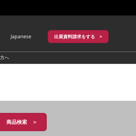
Japanese
出展資料請求をする >
apanese
nglish
方へ
繁體中文
商品検索 ＞