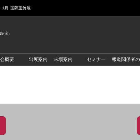
1月_国際宝飾展
29(金)
J
E
示会概要
出展案内
来場案内
セミナー
報道関係者の
前回来場者数
前回(2026年)会場風景
ゾーンマップ
IJT 出展社おすすめ商品ガイ
ド
アクセス・来場ガイド