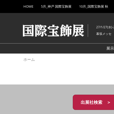
Press
ス
HOME
5月_神戸 国際宝飾展
10月_国際宝飾展 秋
Escape
キ
to
ッ
close
プ
the
27/1/27(水)-
し
menu.
幕張メッセ
て
進
む
展
ホーム
出展社検索 ＞