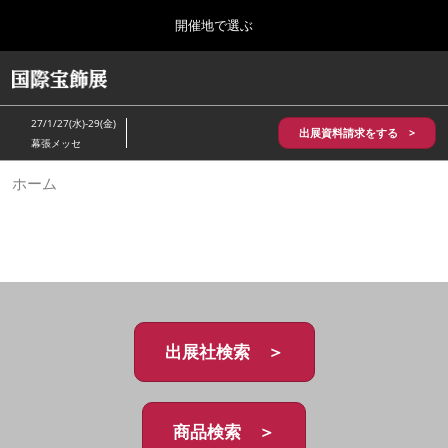
Press
ス
開催地で選ぶ
Escape
キ
to
ッ
close
HOME
グ
プ
the
ロ
2026年10月28日
し
ー
menu.
パシフィコ横浜/Pacifico Yokohama,Japan
27/1/27(水)-29(金)
バ
出展資料請求をする >
て
幕張メッセ
ル
進
ナ
5月_神戸 国際宝飾展
ホーム
ビ
む
2027年05月20日
ゲ
神戸国際展示場/ Kobe International Exhibition Hall, Japan
ー
シ
ョ
10月_国際宝飾展 秋
ン
2026年10月28日
を
パシフィコ横浜/Pacifico Yokohama,Japan
折
り
た
出展社検索 ＞
1月_国際宝飾展
た
2027年01月27日
む
幕張メッセ/Makuhari Messe
商品検索 ＞