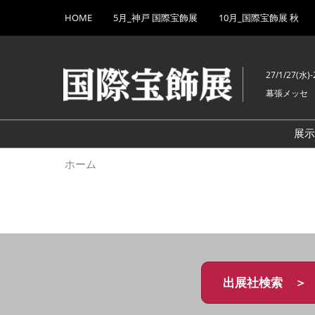
Press
ス
HOME
5月_神戸 国際宝飾展
10月_国際宝飾展 秋
Escape
キ
to
ッ
close
プ
the
27/1/27(水)-
し
menu.
幕張メッセ
て
進
む
展
ホーム
出展社検索 ＞