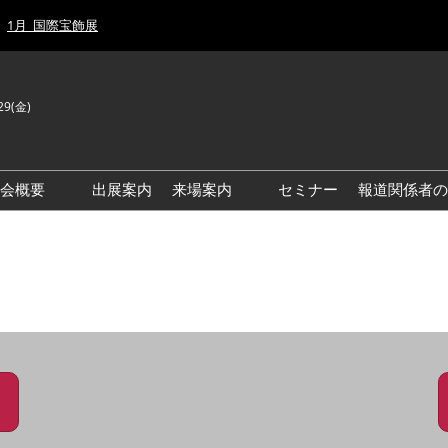
1月_国際宝飾展
29(金)
J
E
示会概要
出展案内
来場案内
セミナー
報道関係者の
前回来場者数
前回(2026年)会場風景
ゾーンマップ
IJT 出展社おすすめ商品ガイ
ド
アクセス・来場ガイド