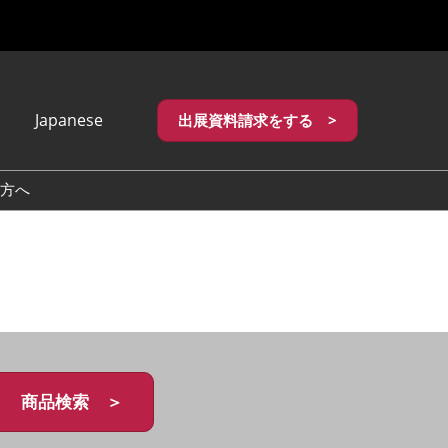
Japanese
出展資料請求をする >
apanese
nglish
方へ
繁體中文
商品検索 ＞