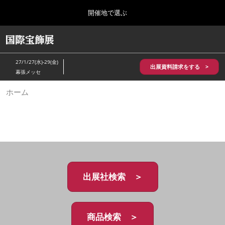
Press
ス
開催地で選ぶ
Escape
キ
to
ッ
close
HOME
グ
プ
the
ロ
2026年10月28日
し
ー
menu.
パシフィコ横浜/Pacifico Yokohama,Japan
27/1/27(水)-29(金)
バ
出展資料請求をする >
て
幕張メッセ
ル
進
ナ
5月_神戸 国際宝飾展
ホーム
ビ
む
2027年05月20日
ゲ
神戸国際展示場/ Kobe International Exhibition Hall, Japan
ー
シ
ョ
10月_国際宝飾展 秋
ン
2026年10月28日
を
パシフィコ横浜/Pacifico Yokohama,Japan
折
り
た
出展社検索 ＞
1月_国際宝飾展
た
2027年01月27日
む
幕張メッセ/Makuhari Messe
商品検索 ＞