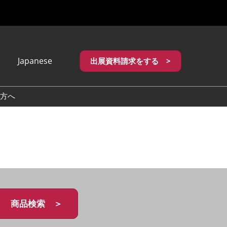
Japanese
出展資料請求をする >
apanese
nglish
方へ
繁體中文
商品検索 ＞