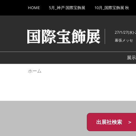
Press
ス
HOME
5月_神戸 国際宝飾展
10月_国際宝飾展 秋
Escape
キ
to
ッ
close
プ
the
27/1/27(水)-
し
menu.
幕張メッセ
て
進
む
展
ホーム
出展社検索 ＞