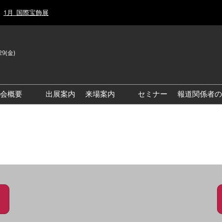
1月_国際宝飾展
29(金)
J
E
示会概要
出展案内
来場案内
セミナー
報道関係者の
前回来場者数
前回(2026年)会場風景
ゾーンマップ
IJT 出展社おすすめ商品ガイ
ド
アクセス・来場ガイド