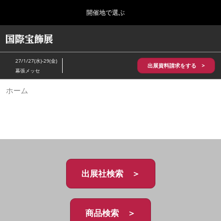
Press
ス
開催地で選ぶ
Escape
キ
to
ッ
close
HOME
グ
プ
the
ロ
2026年10月28日
し
ー
menu.
パシフィコ横浜/Pacifico Yokohama,Japan
27/1/27(水)-29(金)
バ
出展資料請求をする >
て
幕張メッセ
ル
進
ナ
5月_神戸 国際宝飾展
ホーム
ビ
む
2027年05月20日
ゲ
神戸国際展示場/ Kobe International Exhibition Hall, Japan
ー
シ
ョ
10月_国際宝飾展 秋
ン
2026年10月28日
を
パシフィコ横浜/Pacifico Yokohama,Japan
折
り
た
出展社検索 ＞
1月_国際宝飾展
た
2027年01月27日
む
幕張メッセ/Makuhari Messe
商品検索 ＞