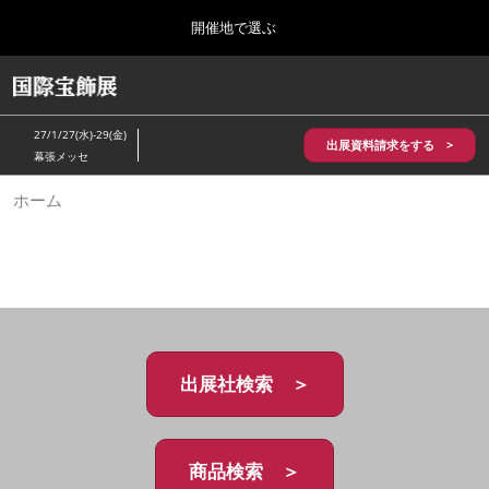
Press
ス
開催地で選ぶ
Escape
キ
to
ッ
close
HOME
グ
プ
the
ロ
2026年10月28日
し
ー
menu.
パシフィコ横浜/Pacifico Yokohama,Japan
27/1/27(水)-29(金)
バ
出展資料請求をする >
て
幕張メッセ
ル
進
ナ
5月_神戸 国際宝飾展
ホーム
ビ
む
2027年05月20日
ゲ
神戸国際展示場/ Kobe International Exhibition Hall, Japan
ー
シ
ョ
10月_国際宝飾展 秋
ン
2026年10月28日
を
パシフィコ横浜/Pacifico Yokohama,Japan
折
り
た
出展社検索 ＞
1月_国際宝飾展
た
2027年01月27日
む
幕張メッセ/Makuhari Messe
商品検索 ＞