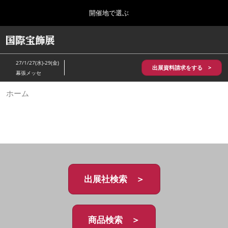
Press
ス
開催地で選ぶ
Escape
キ
to
ッ
close
HOME
グ
プ
the
ロ
2026年10月28日
し
ー
menu.
パシフィコ横浜/Pacifico Yokohama,Japan
27/1/27(水)-29(金)
バ
出展資料請求をする >
て
幕張メッセ
ル
進
ナ
5月_神戸 国際宝飾展
ホーム
ビ
む
2027年05月20日
ゲ
神戸国際展示場/ Kobe International Exhibition Hall, Japan
ー
シ
ョ
10月_国際宝飾展 秋
ン
2026年10月28日
を
パシフィコ横浜/Pacifico Yokohama,Japan
折
り
た
出展社検索 ＞
1月_国際宝飾展
た
2027年01月27日
む
幕張メッセ/Makuhari Messe
商品検索 ＞