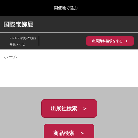
Press
ス
開催地で選ぶ
Escape
キ
to
ッ
close
HOME
グ
プ
the
ロ
2026年10月28日
し
ー
menu.
パシフィコ横浜/Pacifico Yokohama,Japan
27/1/27(水)-29(金)
バ
出展資料請求をする >
て
幕張メッセ
ル
進
ナ
5月_神戸 国際宝飾展
ホーム
ビ
む
2027年05月20日
ゲ
神戸国際展示場/ Kobe International Exhibition Hall, Japan
ー
シ
ョ
10月_国際宝飾展 秋
ン
2026年10月28日
を
パシフィコ横浜/Pacifico Yokohama,Japan
折
り
た
出展社検索 ＞
1月_国際宝飾展
た
2027年01月27日
む
幕張メッセ/Makuhari Messe
商品検索 ＞