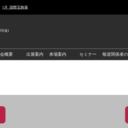
1月_国際宝飾展
29(金)
J
E
示会概要
出展案内
来場案内
セミナー
報道関係者の
前回来場者数
前回(2026年)会場風景
ゾーンマップ
IJT 出展社おすすめ商品ガイ
ド
アクセス・来場ガイド