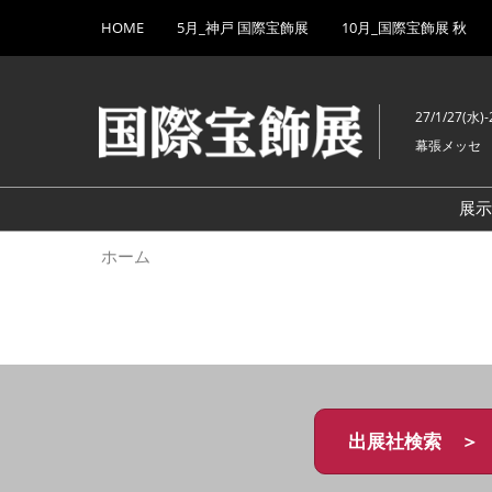
Press
ス
HOME
5月_神戸 国際宝飾展
10月_国際宝飾展 秋
Escape
キ
to
ッ
close
プ
the
27/1/27(水)-
し
menu.
幕張メッセ
て
進
む
展
ホーム
出展社検索 ＞