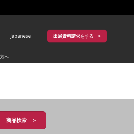
Japanese
出展資料請求をする >
apanese
nglish
方へ
繁體中文
商品検索 ＞