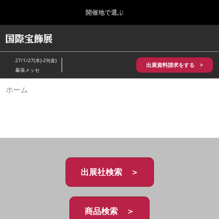
Press
ス
開催地で選ぶ
Escape
キ
to
ッ
close
HOME
グ
プ
the
ロ
2026年10月28日
し
ー
menu.
パシフィコ横浜/Pacifico Yokohama,Japan
27/1/27(水)-29(金)
バ
出展資料請求をする >
て
幕張メッセ
ル
進
ナ
5月_神戸 国際宝飾展
ホーム
ビ
む
2027年05月20日
ゲ
神戸国際展示場/ Kobe International Exhibition Hall, Japan
ー
シ
ョ
10月_国際宝飾展 秋
ン
2026年10月28日
を
パシフィコ横浜/Pacifico Yokohama,Japan
折
り
た
出展社検索 ＞
1月_国際宝飾展
た
2027年01月27日
む
幕張メッセ/Makuhari Messe
商品検索 ＞