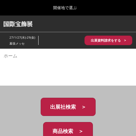
Press
ス
開催地で選ぶ
Escape
キ
to
ッ
close
HOME
グ
プ
the
ロ
2026年10月28日
し
ー
menu.
パシフィコ横浜/Pacifico Yokohama,Japan
27/1/27(水)-29(金)
バ
出展資料請求をする >
て
幕張メッセ
ル
進
ナ
5月_神戸 国際宝飾展
ホーム
ビ
む
2027年05月20日
ゲ
神戸国際展示場/ Kobe International Exhibition Hall, Japan
ー
シ
ョ
10月_国際宝飾展 秋
ン
2026年10月28日
を
パシフィコ横浜/Pacifico Yokohama,Japan
折
り
た
出展社検索 ＞
1月_国際宝飾展
た
2027年01月27日
む
幕張メッセ/Makuhari Messe
商品検索 ＞