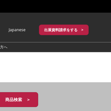
Japanese
出展資料請求をする >
apanese
nglish
方へ
繁體中文
商品検索 ＞