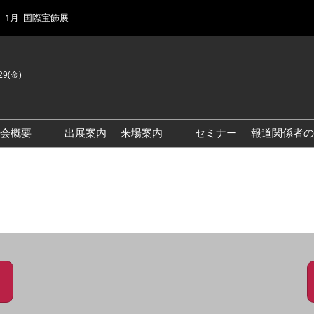
1月_国際宝飾展
29(金)
J
E
示会概要
出展案内
来場案内
セミナー
報道関係者の
前回来場者数
前回(2026年)会場風景
ゾーンマップ
IJT 出展社おすすめ商品ガイ
ド
アクセス・来場ガイド