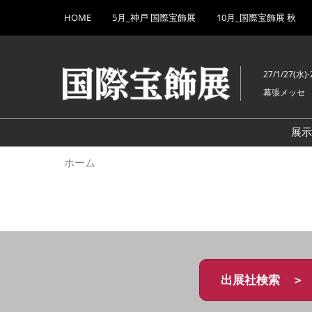
Press
ス
HOME
5月_神戸 国際宝飾展
10月_国際宝飾展 秋
Escape
キ
to
ッ
close
プ
the
27/1/27(水)-
し
menu.
幕張メッセ
て
進
む
展
ホーム
出展社検索 ＞