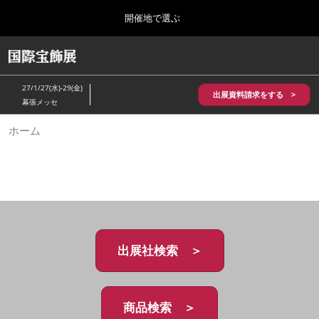
Press
ス
開催地で選ぶ
Escape
キ
to
ッ
close
HOME
グ
プ
the
ロ
2026年10月28日
し
ー
menu.
パシフィコ横浜/Pacifico Yokohama,Japan
27/1/27(水)-29(金)
バ
出展資料請求をする >
て
幕張メッセ
ル
進
ナ
5月_神戸 国際宝飾展
ホーム
ビ
む
2027年05月20日
ゲ
神戸国際展示場/ Kobe International Exhibition Hall, Japan
ー
シ
ョ
10月_国際宝飾展 秋
ン
2026年10月28日
を
パシフィコ横浜/Pacifico Yokohama,Japan
折
り
た
出展社検索 ＞
1月_国際宝飾展
た
2027年01月27日
む
幕張メッセ/Makuhari Messe
商品検索 ＞