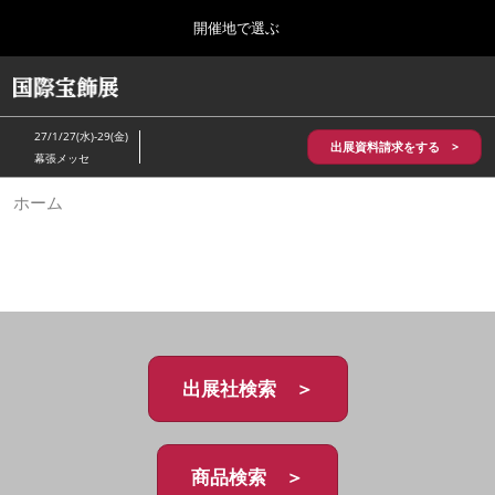
Press
ス
開催地で選ぶ
Escape
キ
to
ッ
close
HOME
グ
プ
the
ロ
2026年10月28日
し
ー
menu.
パシフィコ横浜/Pacifico Yokohama,Japan
27/1/27(水)-29(金)
バ
出展資料請求をする >
て
幕張メッセ
ル
進
ナ
5月_神戸 国際宝飾展
ホーム
ビ
む
2027年05月20日
ゲ
神戸国際展示場/ Kobe International Exhibition Hall, Japan
ー
シ
ョ
10月_国際宝飾展 秋
ン
2026年10月28日
を
パシフィコ横浜/Pacifico Yokohama,Japan
折
り
た
出展社検索 ＞
1月_国際宝飾展
た
2027年01月27日
む
幕張メッセ/Makuhari Messe
商品検索 ＞