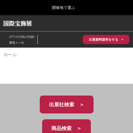
Press
ス
開催地で選ぶ
Escape
キ
to
ッ
close
HOME
グ
プ
the
ロ
2026年10月28日
し
ー
menu.
パシフィコ横浜/Pacifico Yokohama,Japan
27/1/27(水)-29(金)
バ
出展資料請求をする >
て
幕張メッセ
ル
進
ナ
5月_神戸 国際宝飾展
ホーム
ビ
む
2027年05月20日
ゲ
神戸国際展示場/ Kobe International Exhibition Hall, Japan
ー
シ
ョ
10月_国際宝飾展 秋
ン
2026年10月28日
を
パシフィコ横浜/Pacifico Yokohama,Japan
折
り
た
出展社検索 ＞
1月_国際宝飾展
た
2027年01月27日
む
幕張メッセ/Makuhari Messe
商品検索 ＞