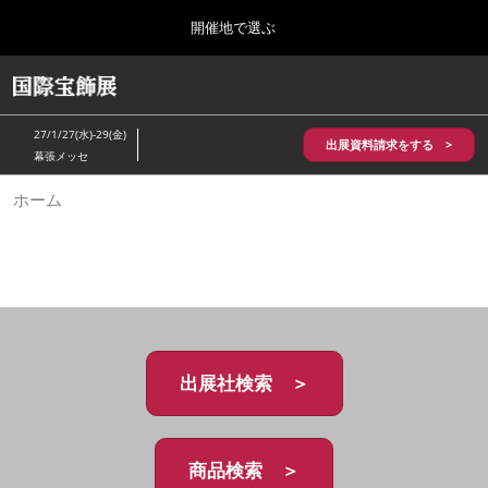
Press
ス
開催地で選ぶ
Escape
キ
to
ッ
close
HOME
グ
プ
the
ロ
2026年10月28日
し
ー
menu.
パシフィコ横浜/Pacifico Yokohama,Japan
27/1/27(水)-29(金)
バ
出展資料請求をする >
て
幕張メッセ
ル
進
ナ
5月_神戸 国際宝飾展
ホーム
ビ
む
2027年05月20日
ゲ
神戸国際展示場/ Kobe International Exhibition Hall, Japan
ー
シ
ョ
10月_国際宝飾展 秋
ン
2026年10月28日
を
パシフィコ横浜/Pacifico Yokohama,Japan
折
り
た
出展社検索 ＞
1月_国際宝飾展
た
2027年01月27日
む
幕張メッセ/Makuhari Messe
商品検索 ＞