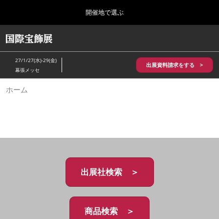
Press
ス
開催地で選ぶ
Escape
キ
to
ッ
close
HOME
グ
プ
the
ロ
2026年10月28日
し
ー
menu.
パシフィコ横浜/Pacifico Yokohama,Japan
27/1/27(水)-29(金)
バ
出展資料請求をする >
て
幕張メッセ
ル
進
ナ
5月_神戸 国際宝飾展
ホーム
ビ
む
2027年05月20日
ゲ
神戸国際展示場/ Kobe International Exhibition Hall, Japan
ー
シ
ョ
10月_国際宝飾展 秋
ン
2026年10月28日
を
パシフィコ横浜/Pacifico Yokohama,Japan
折
り
た
出展社検索 ＞
1月_国際宝飾展
た
2027年01月27日
む
幕張メッセ/Makuhari Messe
商品検索 ＞