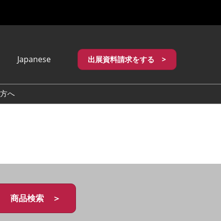
Japanese
出展資料請求をする >
apanese
nglish
方へ
繁體中文
商品検索 ＞