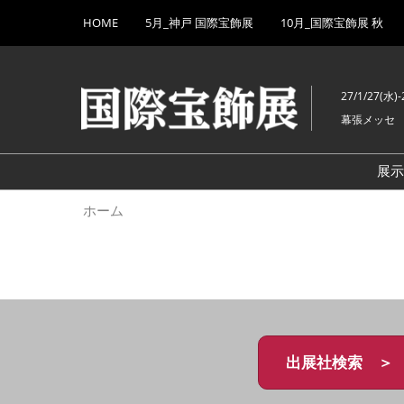
Press
ス
HOME
5月_神戸 国際宝飾展
10月_国際宝飾展 秋
Escape
キ
to
ッ
close
プ
the
27/1/27(水)-
し
menu.
幕張メッセ
て
進
む
展
ホーム
出展社検索 ＞