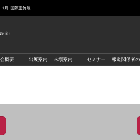
1月_国際宝飾展
29(金)
J
E
示会概要
出展案内
来場案内
セミナー
報道関係者の
前回来場者数
前回(2026年)会場風景
ゾーンマップ
IJT 出展社おすすめ商品ガイ
ド
アクセス・来場ガイド