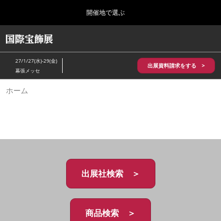
Press
ス
開催地で選ぶ
Escape
キ
to
ッ
close
HOME
グ
プ
the
ロ
2026年10月28日
し
ー
menu.
パシフィコ横浜/Pacifico Yokohama,Japan
27/1/27(水)-29(金)
バ
出展資料請求をする >
て
幕張メッセ
ル
進
ナ
5月_神戸 国際宝飾展
ホーム
ビ
む
2027年05月20日
ゲ
神戸国際展示場/ Kobe International Exhibition Hall, Japan
ー
シ
ョ
10月_国際宝飾展 秋
ン
2026年10月28日
を
パシフィコ横浜/Pacifico Yokohama,Japan
折
り
た
出展社検索 ＞
1月_国際宝飾展
た
2027年01月27日
む
幕張メッセ/Makuhari Messe
商品検索 ＞