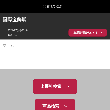
Press
ス
開催地で選ぶ
Escape
キ
to
ッ
close
HOME
グ
プ
the
ロ
2026年10月28日
し
ー
menu.
パシフィコ横浜/Pacifico Yokohama,Japan
27/1/27(水)-29(金)
バ
出展資料請求をする >
て
幕張メッセ
ル
進
ナ
5月_神戸 国際宝飾展
ホーム
ビ
む
2027年05月20日
ゲ
神戸国際展示場/ Kobe International Exhibition Hall, Japan
ー
シ
ョ
10月_国際宝飾展 秋
ン
2026年10月28日
を
パシフィコ横浜/Pacifico Yokohama,Japan
折
り
た
出展社検索 ＞
1月_国際宝飾展
た
2027年01月27日
む
幕張メッセ/Makuhari Messe
商品検索 ＞