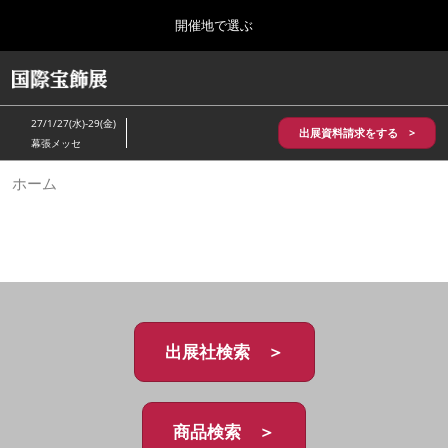
Press
ス
開催地で選ぶ
Escape
キ
to
ッ
close
HOME
グ
プ
the
ロ
2026年10月28日
し
ー
menu.
パシフィコ横浜/Pacifico Yokohama,Japan
27/1/27(水)-29(金)
バ
出展資料請求をする >
て
幕張メッセ
ル
進
ナ
5月_神戸 国際宝飾展
ホーム
ビ
む
2027年05月20日
ゲ
神戸国際展示場/ Kobe International Exhibition Hall, Japan
ー
シ
ョ
10月_国際宝飾展 秋
ン
2026年10月28日
を
パシフィコ横浜/Pacifico Yokohama,Japan
折
り
た
出展社検索 ＞
1月_国際宝飾展
た
2027年01月27日
む
幕張メッセ/Makuhari Messe
商品検索 ＞