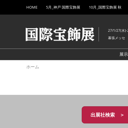
Press
ス
HOME
5月_神戸 国際宝飾展
10月_国際宝飾展 秋
Escape
キ
to
ッ
close
プ
the
27/1/27(水)-
し
menu.
幕張メッセ
て
進
む
展
ホーム
出展社検索 ＞