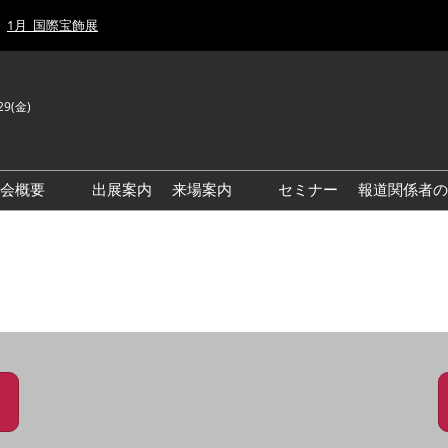
1月_国際宝飾展
29(金)
J
E
示会概要
出展案内
来場案内
セミナー
報道関係者の
前回来場者数
前回(2026年)会場風景
ゾーンマップ
IJT 出展社おすすめ商品ガイ
ド
アクセス・来場ガイド