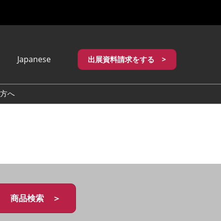
Japanese
出展資料請求をする >
apanese
nglish
方へ
繁體中文
商品検索 ＞