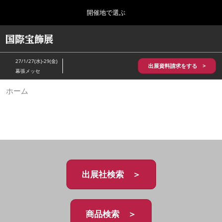
Press
ス
開催地で選ぶ
Escape
キ
to
ッ
close
HOME
グ
プ
the
ロ
2026年10月28日
し
ー
menu.
パシフィコ横浜/Pacifico Yokohama,Japan
27/1/27(水)-29(金)
バ
出展資料請求をする >
て
幕張メッセ
ル
進
ナ
5月_神戸 国際宝飾展
ホーム
ビ
む
2027年05月20日
ゲ
神戸国際展示場/ Kobe International Exhibition Hall, Japan
ー
シ
ョ
10月_国際宝飾展 秋
ン
2026年10月28日
を
パシフィコ横浜/Pacifico Yokohama,Japan
折
り
た
出展社検索 ＞
1月_国際宝飾展
た
2027年01月27日
む
幕張メッセ/Makuhari Messe
商品検索 ＞