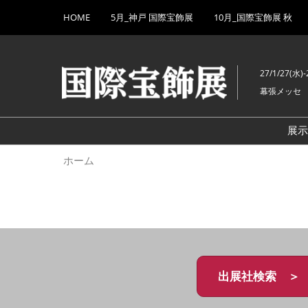
Press
ス
HOME
5月_神戸 国際宝飾展
10月_国際宝飾展 秋
Escape
キ
to
ッ
close
プ
the
27/1/27(水)-
し
menu.
幕張メッセ
て
進
む
展
ホーム
出展社検索 ＞