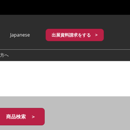
Japanese
出展資料請求をする >
apanese
nglish
方へ
繁體中文
商品検索 ＞