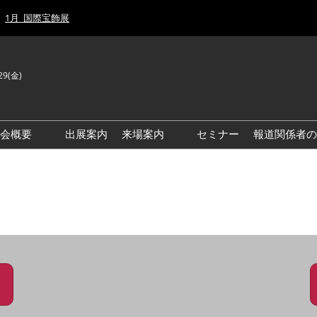
1月_国際宝飾展
29(金)
J
E
示会概要
出展案内
来場案内
セミナー
報道関係者の
前回来場者数
前回(2026年)会場風景
ゾーンマップ
IJT 出展社おすすめ商品ガイ
ド
アクセス・来場ガイド