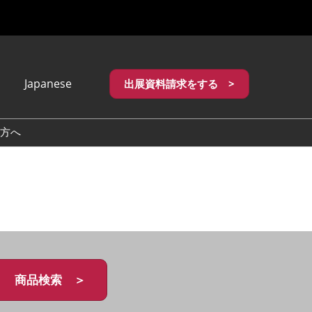
Japanese
出展資料請求をする >
apanese
nglish
方へ
繁體中文
商品検索 ＞