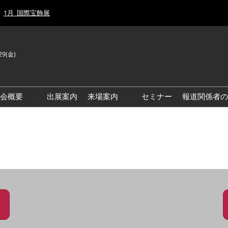
1月_国際宝飾展
29(金)
J
E
示会概要
出展案内
来場案内
セミナー
報道関係者の
前回来場者数
前回(2026年)会場風景
ゾーンマップ
IJT 出展社おすすめ商品ガイ
ド
アクセス・来場ガイド