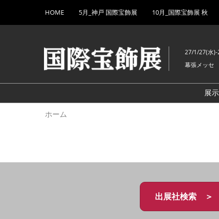
Press
ス
HOME
5月_神戸 国際宝飾展
10月_国際宝飾展 秋
Escape
キ
to
ッ
close
プ
the
27/1/27(水)-
し
menu.
幕張メッセ
て
進
む
展
ホーム
出展社検索 ＞