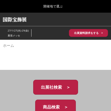
Press
ス
開催地で選ぶ
Escape
キ
to
ッ
close
HOME
グ
プ
the
ロ
2026年10月28日
し
ー
menu.
パシフィコ横浜/Pacifico Yokohama,Japan
27/1/27(水)-29(金)
バ
出展資料請求をする >
て
幕張メッセ
ル
進
ナ
5月_神戸 国際宝飾展
ホーム
ビ
む
2027年05月20日
ゲ
神戸国際展示場/ Kobe International Exhibition Hall, Japan
ー
シ
ョ
10月_国際宝飾展 秋
ン
2026年10月28日
を
パシフィコ横浜/Pacifico Yokohama,Japan
折
り
た
出展社検索 ＞
1月_国際宝飾展
た
2027年01月27日
む
幕張メッセ/Makuhari Messe
商品検索 ＞