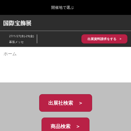
Press
ス
開催地で選ぶ
Escape
キ
to
ッ
close
HOME
グ
プ
the
ロ
2026年10月28日
し
ー
menu.
パシフィコ横浜/Pacifico Yokohama,Japan
27/1/27(水)-29(金)
バ
出展資料請求をする >
て
幕張メッセ
ル
進
ナ
5月_神戸 国際宝飾展
ホーム
ビ
む
2027年05月20日
ゲ
神戸国際展示場/ Kobe International Exhibition Hall, Japan
ー
シ
ョ
10月_国際宝飾展 秋
ン
2026年10月28日
を
パシフィコ横浜/Pacifico Yokohama,Japan
折
り
た
出展社検索 ＞
1月_国際宝飾展
た
2027年01月27日
む
幕張メッセ/Makuhari Messe
商品検索 ＞