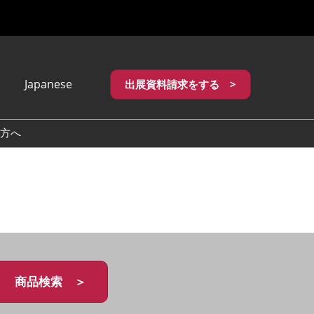
Japanese
出展資料請求をする >
apanese
nglish
方へ
繁體中文
商品検索 ＞