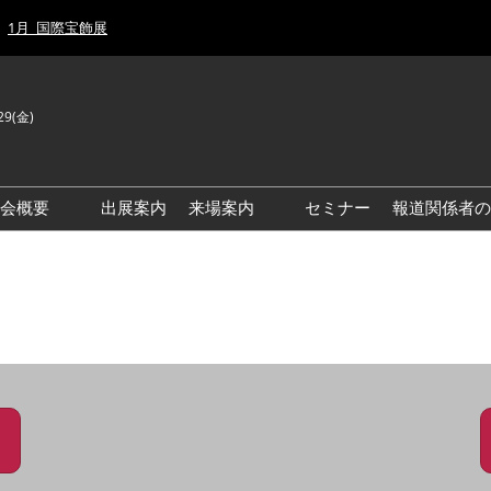
1月_国際宝飾展
29(金)
J
E
示会概要
出展案内
来場案内
セミナー
報道関係者の
前回来場者数
前回(2026年)会場風景
ゾーンマップ
IJT 出展社おすすめ商品ガイ
ド
アクセス・来場ガイド