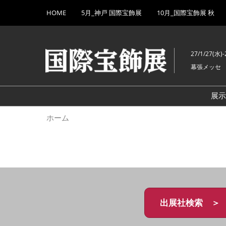
Press
ス
HOME
5月_神戸 国際宝飾展
10月_国際宝飾展 秋
Escape
キ
to
ッ
close
プ
the
27/1/27(水)-
し
menu.
幕張メッセ
て
進
む
展
ホーム
出展社検索 ＞