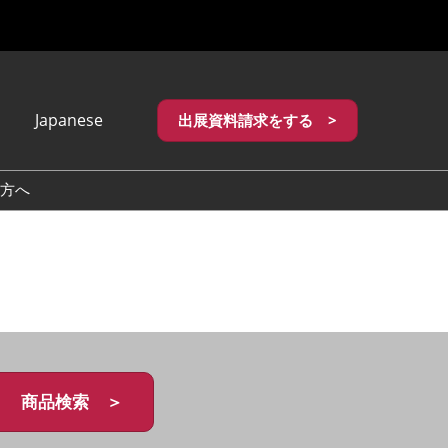
Japanese
出展資料請求をする >
apanese
nglish
方へ
繁體中文
商品検索 ＞