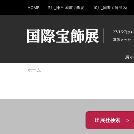
Press
ス
HOME
5月_神戸 国際宝飾展
10月_国際宝飾展 秋
Escape
キ
to
ッ
close
プ
the
27/1/27(水)-
し
menu.
幕張メッセ
て
進
む
展
ホーム
出展社検索 ＞