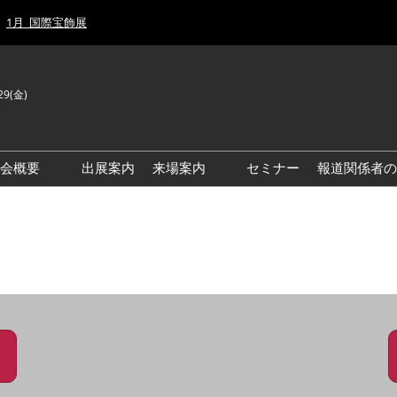
1月_国際宝飾展
29(金)
J
E
示会概要
出展案内
来場案内
セミナー
報道関係者の
前回来場者数
前回(2026年)会場風景
ゾーンマップ
IJT 出展社おすすめ商品ガイ
ド
アクセス・来場ガイド