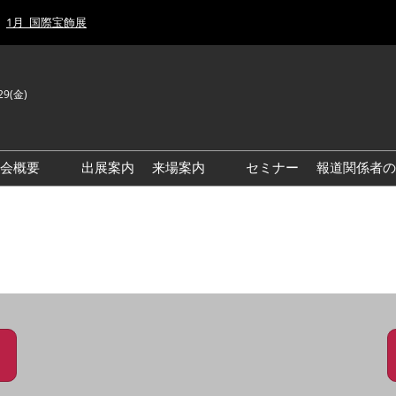
1月_国際宝飾展
29(金)
J
E
示会概要
出展案内
来場案内
セミナー
報道関係者の
前回来場者数
前回(2026年)会場風景
ゾーンマップ
IJT 出展社おすすめ商品ガイ
ド
アクセス・来場ガイド