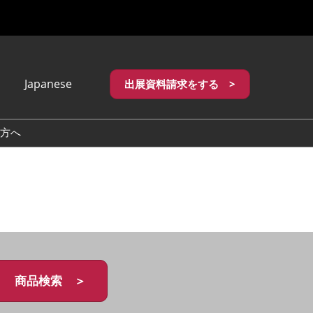
Japanese
出展資料請求をする >
apanese
nglish
方へ
繁體中文
商品検索 ＞