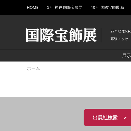
Press
ス
HOME
5月_神戸 国際宝飾展
10月_国際宝飾展 秋
Escape
キ
to
ッ
close
プ
the
27/1/27(水)-
し
menu.
幕張メッセ
て
進
む
展
ホーム
出展社検索 ＞