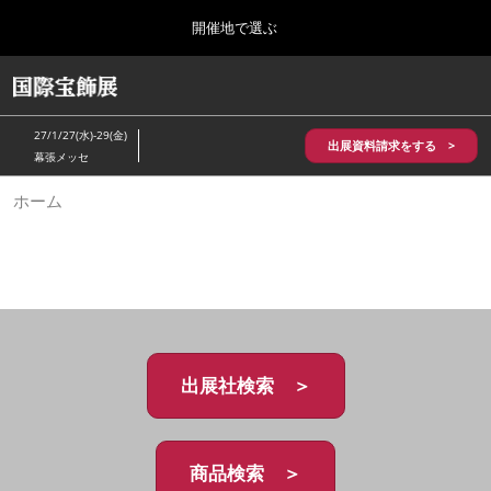
Press
ス
開催地で選ぶ
Escape
キ
to
ッ
close
HOME
グ
プ
the
ロ
2026年10月28日
し
ー
menu.
パシフィコ横浜/Pacifico Yokohama,Japan
27/1/27(水)-29(金)
バ
出展資料請求をする >
て
幕張メッセ
ル
進
ナ
5月_神戸 国際宝飾展
ホーム
ビ
む
2027年05月20日
ゲ
神戸国際展示場/ Kobe International Exhibition Hall, Japan
ー
シ
ョ
10月_国際宝飾展 秋
ン
2026年10月28日
を
パシフィコ横浜/Pacifico Yokohama,Japan
折
り
た
出展社検索 ＞
1月_国際宝飾展
た
2027年01月27日
む
幕張メッセ/Makuhari Messe
商品検索 ＞