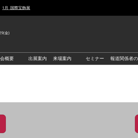
1月_国際宝飾展
29(金)
J
E
示会概要
出展案内
来場案内
セミナー
報道関係者の
前回来場者数
前回(2026年)会場風景
ゾーンマップ
IJT 出展社おすすめ商品ガイ
ド
アクセス・来場ガイド