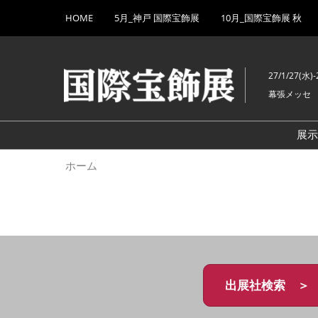
Press
ス
HOME
5月_神戸 国際宝飾展
10月_国際宝飾展 秋
Escape
キ
to
ッ
close
プ
the
27/1/27(水)-
し
menu.
幕張メッセ
て
進
む
展
ホーム
出展社検索 ＞