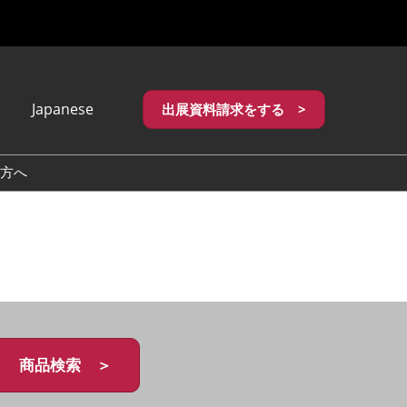
Japanese
出展資料請求をする >
apanese
nglish
方へ
繁體中文
商品検索 ＞