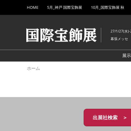
Press
ス
HOME
5月_神戸 国際宝飾展
10月_国際宝飾展 秋
Escape
キ
to
ッ
close
プ
the
27/1/27(水)-
し
menu.
幕張メッセ
て
進
む
展
ホーム
出展社検索 ＞