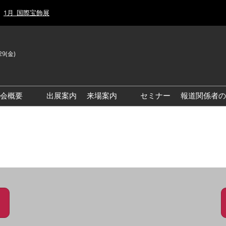
1月_国際宝飾展
29(金)
J
E
示会概要
出展案内
来場案内
セミナー
報道関係者の
前回来場者数
前回(2026年)会場風景
ゾーンマップ
IJT 出展社おすすめ商品ガイ
ド
アクセス・来場ガイド