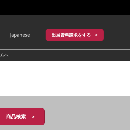
Japanese
出展資料請求をする >
apanese
nglish
方へ
繁體中文
商品検索 ＞