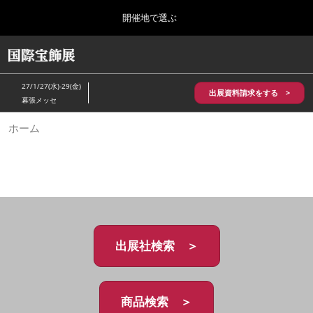
Press
ス
開催地で選ぶ
Escape
キ
to
ッ
close
HOME
グ
プ
the
ロ
2026年10月28日
し
ー
menu.
パシフィコ横浜/Pacifico Yokohama,Japan
27/1/27(水)-29(金)
バ
出展資料請求をする >
て
幕張メッセ
ル
進
ナ
5月_神戸 国際宝飾展
ホーム
ビ
む
2027年05月20日
ゲ
神戸国際展示場/ Kobe International Exhibition Hall, Japan
ー
シ
ョ
10月_国際宝飾展 秋
ン
2026年10月28日
を
パシフィコ横浜/Pacifico Yokohama,Japan
折
り
た
出展社検索 ＞
1月_国際宝飾展
た
2027年01月27日
む
幕張メッセ/Makuhari Messe
商品検索 ＞