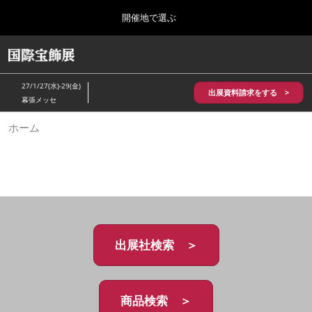
Press
ス
開催地で選ぶ
Escape
キ
to
ッ
close
HOME
グ
プ
the
ロ
2026年10月28日
し
ー
menu.
パシフィコ横浜/Pacifico Yokohama,Japan
27/1/27(水)-29(金)
バ
出展資料請求をする >
て
幕張メッセ
ル
進
ナ
5月_神戸 国際宝飾展
ホーム
ビ
む
2027年05月20日
ゲ
神戸国際展示場/ Kobe International Exhibition Hall, Japan
ー
シ
ョ
10月_国際宝飾展 秋
ン
2026年10月28日
を
パシフィコ横浜/Pacifico Yokohama,Japan
折
り
た
出展社検索 ＞
1月_国際宝飾展
た
2027年01月27日
む
幕張メッセ/Makuhari Messe
商品検索 ＞