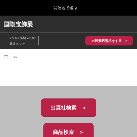
Press
ス
開催地で選ぶ
Escape
キ
to
ッ
close
HOME
グ
プ
the
ロ
2026年10月28日
し
ー
menu.
パシフィコ横浜/Pacifico Yokohama,Japan
27/1/27(水)-29(金)
バ
出展資料請求をする >
て
幕張メッセ
ル
進
ナ
5月_神戸 国際宝飾展
ホーム
ビ
む
2027年05月20日
ゲ
神戸国際展示場/ Kobe International Exhibition Hall, Japan
ー
シ
ョ
10月_国際宝飾展 秋
ン
2026年10月28日
を
パシフィコ横浜/Pacifico Yokohama,Japan
折
り
た
出展社検索 ＞
1月_国際宝飾展
た
2027年01月27日
む
幕張メッセ/Makuhari Messe
商品検索 ＞