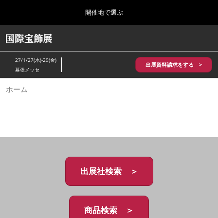
Press
ス
開催地で選ぶ
Escape
キ
to
ッ
close
HOME
グ
プ
the
ロ
2026年10月28日
し
ー
menu.
パシフィコ横浜/Pacifico Yokohama,Japan
27/1/27(水)-29(金)
バ
出展資料請求をする >
て
幕張メッセ
ル
進
ナ
5月_神戸 国際宝飾展
ホーム
ビ
む
2027年05月20日
ゲ
神戸国際展示場/ Kobe International Exhibition Hall, Japan
ー
シ
ョ
10月_国際宝飾展 秋
ン
2026年10月28日
を
パシフィコ横浜/Pacifico Yokohama,Japan
折
り
た
出展社検索 ＞
1月_国際宝飾展
た
2027年01月27日
む
幕張メッセ/Makuhari Messe
商品検索 ＞