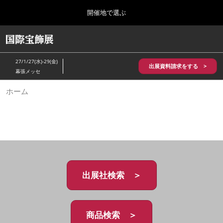
Press
ス
開催地で選ぶ
Escape
キ
to
ッ
close
HOME
グ
プ
the
ロ
2026年10月28日
し
ー
menu.
パシフィコ横浜/Pacifico Yokohama,Japan
27/1/27(水)-29(金)
バ
出展資料請求をする >
て
幕張メッセ
ル
進
ナ
5月_神戸 国際宝飾展
ホーム
ビ
む
2027年05月20日
ゲ
神戸国際展示場/ Kobe International Exhibition Hall, Japan
ー
シ
ョ
10月_国際宝飾展 秋
ン
2026年10月28日
を
パシフィコ横浜/Pacifico Yokohama,Japan
折
り
た
出展社検索 ＞
1月_国際宝飾展
た
2027年01月27日
む
幕張メッセ/Makuhari Messe
商品検索 ＞