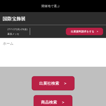
Press
ス
開催地で選ぶ
Escape
キ
to
ッ
close
HOME
グ
プ
the
ロ
2026年10月28日
し
ー
menu.
パシフィコ横浜/Pacifico Yokohama,Japan
27/1/27(水)-29(金)
バ
出展資料請求をする >
て
幕張メッセ
ル
進
ナ
5月_神戸 国際宝飾展
ホーム
ビ
む
2027年05月20日
ゲ
神戸国際展示場/ Kobe International Exhibition Hall, Japan
ー
シ
ョ
10月_国際宝飾展 秋
ン
2026年10月28日
を
パシフィコ横浜/Pacifico Yokohama,Japan
折
り
た
出展社検索 ＞
1月_国際宝飾展
た
2027年01月27日
む
幕張メッセ/Makuhari Messe
商品検索 ＞