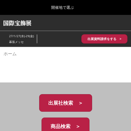
Press
ス
開催地で選ぶ
Escape
キ
to
ッ
close
HOME
グ
プ
the
ロ
2026年10月28日
し
ー
menu.
パシフィコ横浜/Pacifico Yokohama,Japan
27/1/27(水)-29(金)
バ
出展資料請求をする >
て
幕張メッセ
ル
進
ナ
5月_神戸 国際宝飾展
ホーム
ビ
む
2027年05月20日
ゲ
神戸国際展示場/ Kobe International Exhibition Hall, Japan
ー
シ
ョ
10月_国際宝飾展 秋
ン
2026年10月28日
を
パシフィコ横浜/Pacifico Yokohama,Japan
折
り
た
出展社検索 ＞
1月_国際宝飾展
た
2027年01月27日
む
幕張メッセ/Makuhari Messe
商品検索 ＞