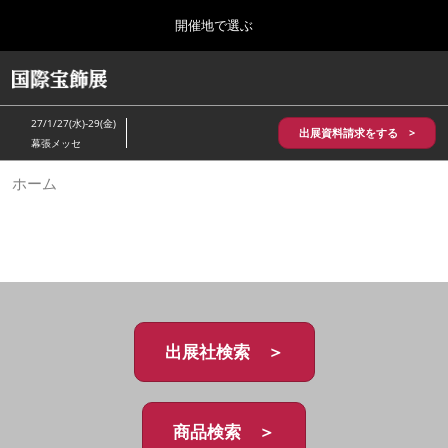
Press
ス
開催地で選ぶ
Escape
キ
to
ッ
close
HOME
グ
プ
the
ロ
2026年10月28日
し
ー
menu.
パシフィコ横浜/Pacifico Yokohama,Japan
27/1/27(水)-29(金)
バ
出展資料請求をする >
て
幕張メッセ
ル
進
ナ
5月_神戸 国際宝飾展
ホーム
ビ
む
2027年05月20日
ゲ
神戸国際展示場/ Kobe International Exhibition Hall, Japan
ー
シ
ョ
10月_国際宝飾展 秋
ン
2026年10月28日
を
パシフィコ横浜/Pacifico Yokohama,Japan
折
り
た
出展社検索 ＞
1月_国際宝飾展
た
2027年01月27日
む
幕張メッセ/Makuhari Messe
商品検索 ＞