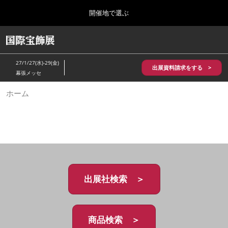
Press
ス
開催地で選ぶ
Escape
キ
to
ッ
close
HOME
グ
プ
the
ロ
2026年10月28日
し
ー
menu.
パシフィコ横浜/Pacifico Yokohama,Japan
27/1/27(水)-29(金)
バ
出展資料請求をする >
て
幕張メッセ
ル
進
ナ
5月_神戸 国際宝飾展
ホーム
ビ
む
2027年05月20日
ゲ
神戸国際展示場/ Kobe International Exhibition Hall, Japan
ー
シ
ョ
10月_国際宝飾展 秋
ン
2026年10月28日
を
パシフィコ横浜/Pacifico Yokohama,Japan
折
り
た
出展社検索 ＞
1月_国際宝飾展
た
2027年01月27日
む
幕張メッセ/Makuhari Messe
商品検索 ＞